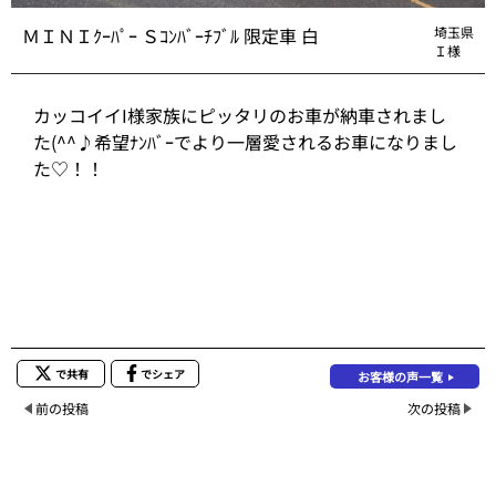
ＭＩＮＩｸｰﾊﾟｰ Ｓｺﾝﾊﾞｰﾁﾌﾞﾙ 限定車 白
埼玉県
Ｉ様
カッコイイI様家族にピッタリのお車が納車されまし
た(^^♪希望ﾅﾝﾊﾞｰでより一層愛されるお車になりまし
た♡！！
で共有
でシェア
お客様の声一覧
前の投稿
次の投稿