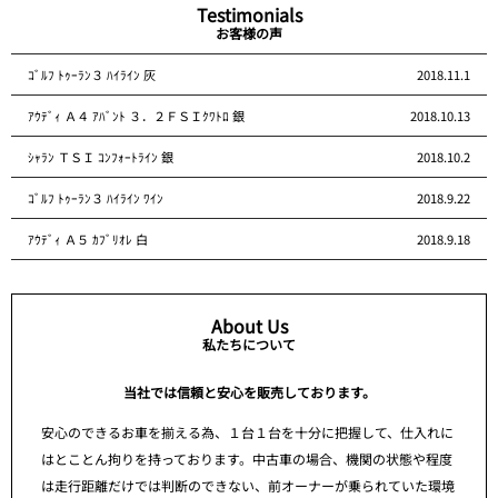
Testimonials
お客様の声
ｺﾞﾙﾌ ﾄｩｰﾗﾝ３ ﾊｲﾗｲﾝ 灰
2018.11.1
ｱｳﾃﾞｨ Ａ４ ｱﾊﾞﾝﾄ ３．２ＦＳＩｸﾜﾄﾛ 銀
2018.10.13
ｼｬﾗﾝ ＴＳＩ ｺﾝﾌｫｰﾄﾗｲﾝ 銀
2018.10.2
ｺﾞﾙﾌ ﾄｩｰﾗﾝ３ ﾊｲﾗｲﾝ ﾜｲﾝ
2018.9.22
ｱｳﾃﾞｨ Ａ５ ｶﾌﾞﾘｵﾚ 白
2018.9.18
About Us
私たちについて
当社では信頼と安心を販売しております。
安心のできるお車を揃える為、１台１台を十分に把握して、仕入れに
はとことん拘りを持っております。中古車の場合、機関の状態や程度
は走行距離だけでは判断のできない、前オーナーが乗られていた環境