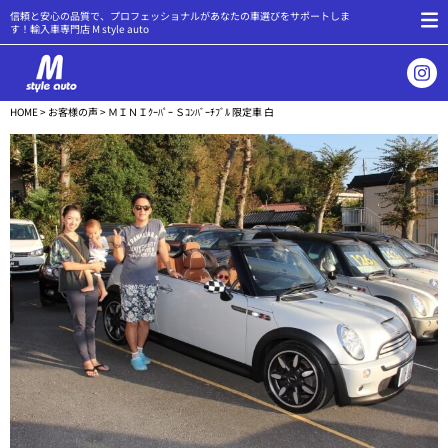
信頼と安心の品質で、プロフェッショナルがあなたの車選びをサポートしま
す！輸入車専門店 M style auto
HOME
>
お客様の声
> ＭＩＮＩｸｰﾊﾟｰ Ｓｺﾝﾊﾞｰﾁﾌﾞﾙ 限定車 白