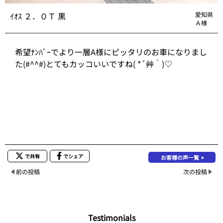
ｲｵｽ ２．０Ｔ 黒
愛知県
Ａ様
希望ﾅﾝﾊﾞｰでより一層A様にピッタリのお車になりまし
た(#^^#)とてもカッコいいですね( *´艸｀)♡
で共有
でシェア
お客様の声一覧
前の投稿
次の投稿
Testimonials