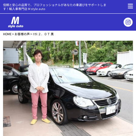
信頼と安心の品質で、プロフェッショナルがあなたの車選びをサポートしま
す！輸入車専門店 M style auto
HOME
>
お客様の声
> ｲｵｽ ２．０Ｔ 黒