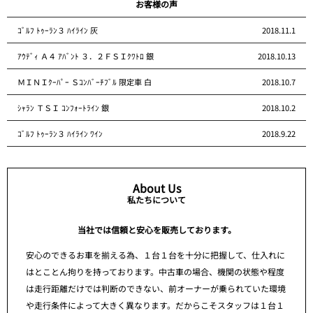
お客様の声
ｺﾞﾙﾌ ﾄｩｰﾗﾝ３ ﾊｲﾗｲﾝ 灰
2018.11.1
ｱｳﾃﾞｨ Ａ４ ｱﾊﾞﾝﾄ ３．２ＦＳＩｸﾜﾄﾛ 銀
2018.10.13
ＭＩＮＩｸｰﾊﾟｰ Ｓｺﾝﾊﾞｰﾁﾌﾞﾙ 限定車 白
2018.10.7
ｼｬﾗﾝ ＴＳＩ ｺﾝﾌｫｰﾄﾗｲﾝ 銀
2018.10.2
ｺﾞﾙﾌ ﾄｩｰﾗﾝ３ ﾊｲﾗｲﾝ ﾜｲﾝ
2018.9.22
About Us
私たちについて
当社では信頼と安心を販売しております。
安心のできるお車を揃える為、１台１台を十分に把握して、仕入れに
はとことん拘りを持っております。中古車の場合、機関の状態や程度
は走行距離だけでは判断のできない、前オーナーが乗られていた環境
や走行条件によって大きく異なります。だからこそスタッフは１台１