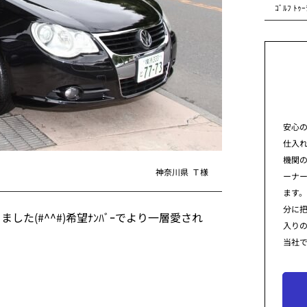
ｺﾞﾙﾌ ﾄｩｰ
安心
仕入
機関
神奈川県
Ｔ様
ーナ
ます。
分に
た(#^^#)希望ﾅﾝﾊﾞｰでより一層愛され
入り
当社