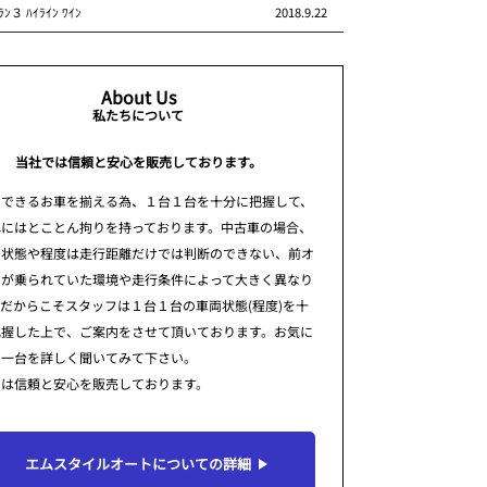
ﾗﾝ３ ﾊｲﾗｲﾝ ﾜｲﾝ
2018.9.22
About Us
私たちについて
当社では信頼と安心を販売しております。
のできるお車を揃える為、１台１台を十分に把握して、
れにはとことん拘りを持っております。中古車の場合、
の状態や程度は走行距離だけでは判断のできない、前オ
ーが乗られていた環境や走行条件によって大きく異なり
だからこそスタッフは１台１台の車両状態(程度)を十
把握した上で、ご案内をさせて頂いております。お気に
の一台を詳しく聞いてみて下さい。
では信頼と安心を販売しております。
エムスタイルオートについての詳細