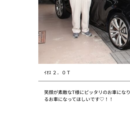
ｲｵｽ ２．０Ｔ
笑顔が素敵なT様にピッタリのお車になりまし
るお車になってほしいです♡！！