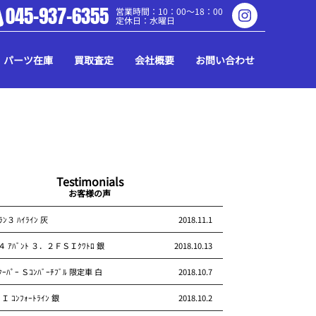
045-937-6355
営業時間：10：00～18：00
定休日：水曜日
パーツ在庫
買取査定
会社概要
お問い合わせ
Testimonials
お客様の声
ｰﾗﾝ３ ﾊｲﾗｲﾝ 灰
2018.11.1
Ａ４ ｱﾊﾞﾝﾄ ３．２ＦＳＩｸﾜﾄﾛ 銀
2018.10.13
ﾊﾟｰ Ｓｺﾝﾊﾞｰﾁﾌﾞﾙ 限定車 白
2018.10.7
Ｉ ｺﾝﾌｫｰﾄﾗｲﾝ 銀
2018.10.2