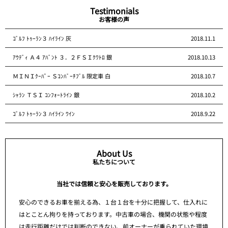
Testimonials
お客様の声
ｺﾞﾙﾌ ﾄｩｰﾗﾝ３ ﾊｲﾗｲﾝ 灰
2018.11.1
ｱｳﾃﾞｨ Ａ４ ｱﾊﾞﾝﾄ ３．２ＦＳＩｸﾜﾄﾛ 銀
2018.10.13
ＭＩＮＩｸｰﾊﾟｰ Ｓｺﾝﾊﾞｰﾁﾌﾞﾙ 限定車 白
2018.10.7
ｼｬﾗﾝ ＴＳＩ ｺﾝﾌｫｰﾄﾗｲﾝ 銀
2018.10.2
ｺﾞﾙﾌ ﾄｩｰﾗﾝ３ ﾊｲﾗｲﾝ ﾜｲﾝ
2018.9.22
About Us
私たちについて
当社では信頼と安心を販売しております。
安心のできるお車を揃える為、１台１台を十分に把握して、仕入れに
はとことん拘りを持っております。中古車の場合、機関の状態や程度
は走行距離だけでは判断のできない、前オーナーが乗られていた環境