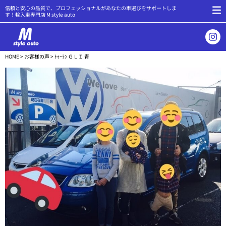
信頼と安心の品質で、プロフェッショナルがあなたの車選びをサポートしま
す！輸入車専門店 M style auto
HOME
>
お客様の声
> ﾄｩｰﾗﾝ ＧＬＩ 青