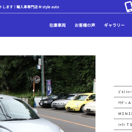
！輸入車専門店 M style auto
在庫車両
お客様の声
ギャラリー
ｺﾞﾙﾌ ﾄｩ
ｱｳﾃﾞｨ 
ＭＩＮＩｸｰ
ｼｬﾗﾝ ＴＳ