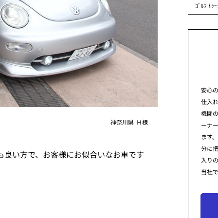
ｺﾞﾙﾌ ﾄｩｰ
安心
仕入
機関
神奈川県
Ｈ様
ーナ
ます。
分に
#)とても良い方で、お客様にお似合いなお車です
入り
当社