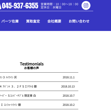
045-937-6355
営業時間：10：00～18：00
定休日：水曜日
パーツ在庫
買取査定
会社概要
お問い合わせ
Testimonials
お客様の声
ｰﾗﾝ３ ﾊｲﾗｲﾝ 灰
2018.11.1
Ａ４ ｱﾊﾞﾝﾄ ３．２ＦＳＩｸﾜﾄﾛ 銀
2018.10.13
ﾊﾟｰ Ｓｺﾝﾊﾞｰﾁﾌﾞﾙ 限定車 白
2018.10.7
Ｉ ｺﾝﾌｫｰﾄﾗｲﾝ 銀
2018.10.2