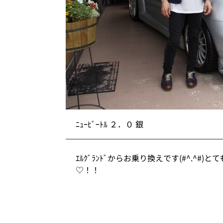
ﾆｭｰﾋﾞｰﾄﾙ ２．０ 銀
ｴﾙｸﾞﾗﾝﾄﾞからお乗り換えです(#^.^
♡！！