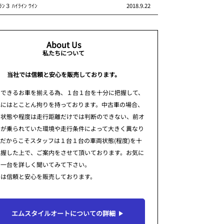
ﾗﾝ３ ﾊｲﾗｲﾝ ﾜｲﾝ
2018.9.22
About Us
私たちについて
当社では信頼と安心を販売しております。
のできるお車を揃える為、１台１台を十分に把握して、
れにはとことん拘りを持っております。中古車の場合、
の状態や程度は走行距離だけでは判断のできない、前オ
ーが乗られていた環境や走行条件によって大きく異なり
だからこそスタッフは１台１台の車両状態(程度)を十
把握した上で、ご案内をさせて頂いております。お気に
の一台を詳しく聞いてみて下さい。
では信頼と安心を販売しております。
エムスタイルオートについての詳細